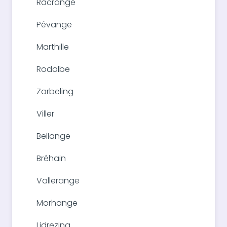
Racrange
Pévange
Marthille
Rodalbe
Zarbeling
Viller
Bellange
Bréhain
Vallerange
Morhange
Lidrezing