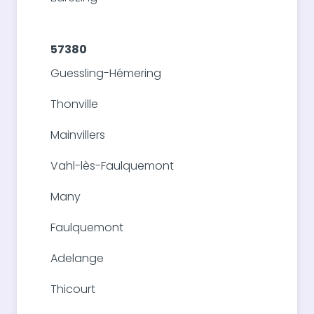
57380
Guessling-Hémering
Thonville
Mainvillers
Vahl-lès-Faulquemont
Many
Faulquemont
Adelange
Thicourt