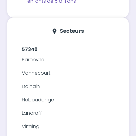
enfants de 5 à 11 ans
Secteurs
57340
Baronville
Vannecourt
Dalhain
Haboudange
Landroff
Virming