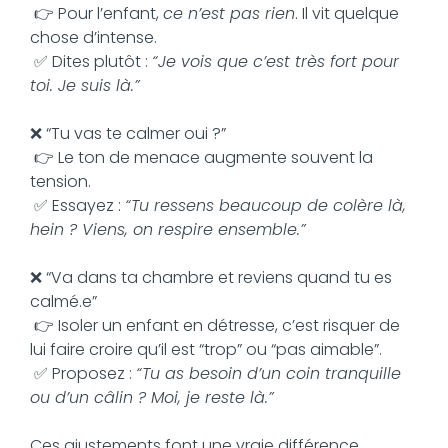
👉 Pour l’enfant,
ce n’est pas rien
. Il vit quelque
chose d’intense.
✅ Dites plutôt :
“Je vois que c’est très fort pour
toi. Je suis là.”
❌ “Tu vas te calmer oui ?”
👉 Le ton de menace augmente souvent la
tension.
✅ Essayez :
“Tu ressens beaucoup de colère là,
hein ? Viens, on respire ensemble.”
❌ “Va dans ta chambre et reviens quand tu es
calmé.e”
👉 Isoler un enfant en détresse, c’est risquer de
lui faire croire qu’il est “trop” ou “pas aimable”.
✅ Proposez :
“Tu as besoin d’un coin tranquille
ou d’un câlin ? Moi, je reste là.”
Ces ajustements font une vraie différence.